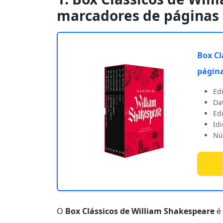
marcadores de páginas
Box Cl
págin
Edi
Dat
Ed
Id
Nú
O
Box Clássicos de William Shakespeare
é 