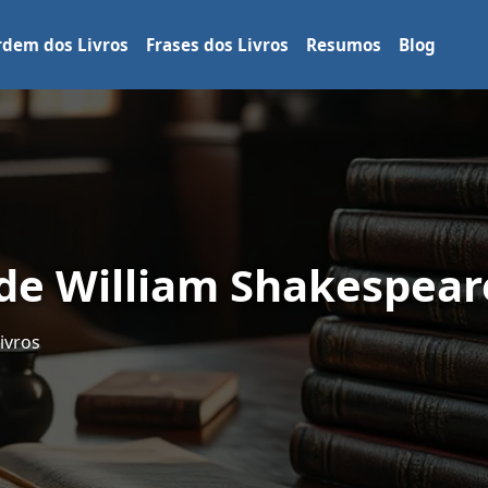
dem dos Livros
Frases dos Livros
Resumos
Blog
 de William Shakespear
ivros