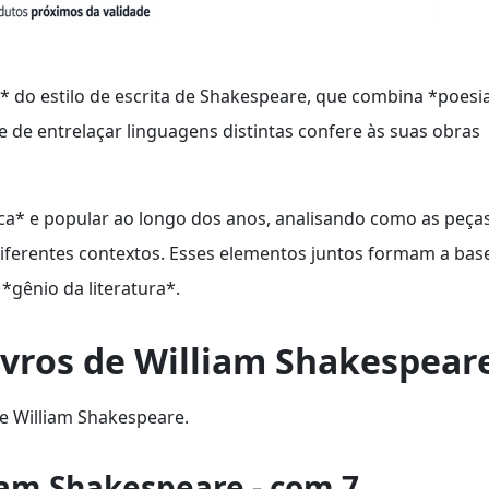
e* do estilo de escrita de Shakespeare, que combina *poesi
 de entrelaçar linguagens distintas confere às suas obras
ica* e popular ao longo dos anos, analisando como as peça
iferentes contextos. Esses elementos juntos formam a bas
*gênio da literatura*.
ivros de William Shakespear
de William Shakespeare.
liam Shakespeare - com 7