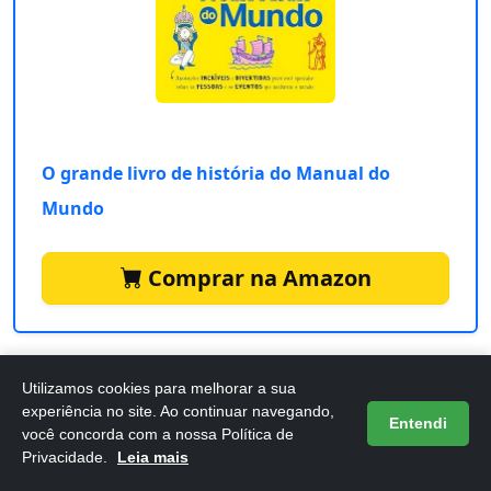
O grande livro de história do Manual do
Mundo
Comprar na Amazon
O livro
O Grande Livro de História do Manual do
Utilizamos cookies para melhorar a sua
Mundo
é a escolha perfeita para jovens e crianças que
experiência no site. Ao continuar navegando,
Entendi
você concorda com a nossa Política de
desejam entender melhor os eventos que moldaram a
Privacidade.
Leia mais
nossa sociedade. Com um conteúdo riquíssimo, ele