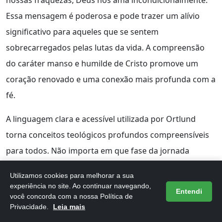
Essa mensagem é poderosa e pode trazer um alívio
significativo para aqueles que se sentem
sobrecarregados pelas lutas da vida. A compreensão
do caráter manso e humilde de Cristo promove um
coração renovado e uma conexão mais profunda com a
fé.
A linguagem clara e acessível utilizada por Ortlund
torna conceitos teológicos profundos compreensíveis
para todos. Não importa em que fase da jornada
espiritual você esteja, as reflexões apresentadas no
Utilizamos cookies para melhorar a sua
livro oferecem consolo e esperança. Essa abordagem
experiência no site. Ao continuar navegando,
Entendi
você concorda com a nossa Política de
acessível garante que o impacto emocional e espiritual
Privacidade.
Leia mais
da leitura seja sentido, encorajando os leitores a se