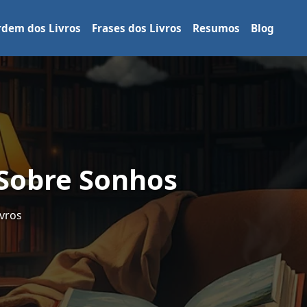
dem dos Livros
Frases dos Livros
Resumos
Blog
 Sobre Sonhos
vros