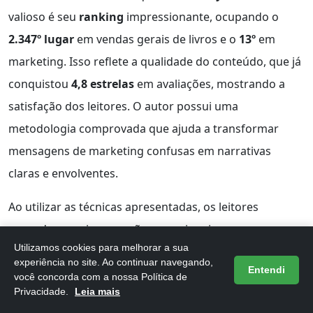
valioso é seu
ranking
impressionante, ocupando o
2.347º lugar
em vendas gerais de livros e o
13º
em
marketing. Isso reflete a qualidade do conteúdo, que já
conquistou
4,8 estrelas
em avaliações, mostrando a
satisfação dos leitores. O autor possui uma
metodologia comprovada que ajuda a transformar
mensagens de marketing confusas em narrativas
claras e envolventes.
Ao utilizar as técnicas apresentadas, os leitores
aprendem a criar conexões emocionais com seus
Utilizamos cookies para melhorar a sua
clientes.
Storybrand
não é apenas um guia, mas um
experiência no site. Ao continuar navegando,
Entendi
verdadeiro manual que fornece ferramentas práticas
você concorda com a nossa Política de
Privacidade.
Leia mais
para construir uma marca forte. As dimensões do livro,