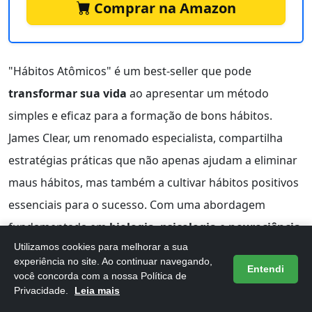
Comprar na Amazon
"Hábitos Atômicos" é um best-seller que pode
transformar sua vida
ao apresentar um método
simples e eficaz para a formação de bons hábitos.
James Clear, um renomado especialista, compartilha
estratégias práticas que não apenas ajudam a eliminar
maus hábitos, mas também a cultivar hábitos positivos
essenciais para o sucesso. Com uma abordagem
fundamentada em
biologia
,
psicologia
e
neurociência
,
Utilizamos cookies para melhorar a sua
o livro se torna um guia acessível para qualquer pessoa
experiência no site. Ao continuar navegando,
Entendi
que deseje melhorar sua rotina e alcançar seus
você concorda com a nossa Política de
Privacidade.
Leia mais
objetivos.