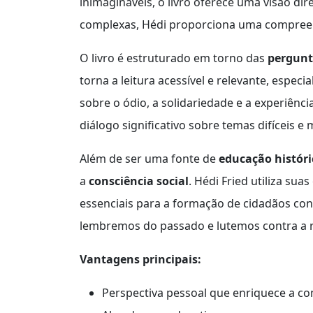
inimagináveis, o livro oferece uma visão di
complexas, Hédi proporciona uma compreen
O livro é estruturado em torno das
pergunt
torna a leitura acessível e relevante, espe
sobre o ódio, a solidariedade e a experiên
diálogo significativo sobre temas difíceis e 
Além de ser uma fonte de
educação históri
a
consciência social
. Hédi Fried utiliza sua
essenciais para a formação de cidadãos con
lembremos do passado e lutemos contra a r
Vantagens principais:
Perspectiva pessoal que enriquece a c