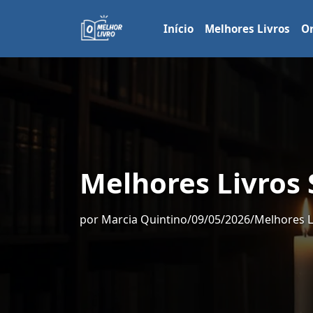
Início
Melhores Livros
Or
Melhores Livros
por
Marcia Quintino
/
09/05/2026
/
Melhores L