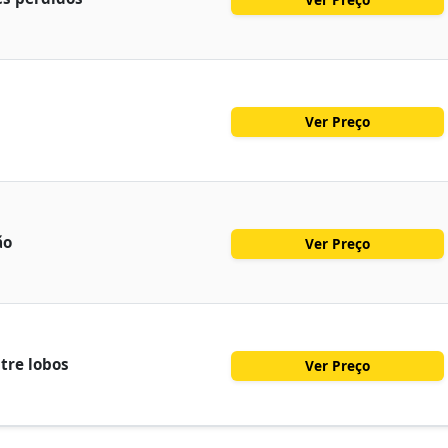
Ver Preço
ão
Ver Preço
tre lobos
Ver Preço