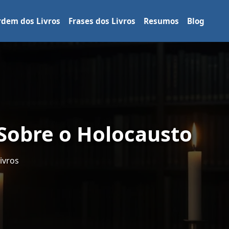
dem dos Livros
Frases dos Livros
Resumos
Blog
 Sobre o Holocausto
ivros