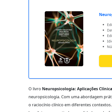
Neuro
Ed
Da
Edi
Id
Nú
O livro
Neuropsicologia: Aplicações Clínic
neuropsicologia. Com uma abordagem prátic
o raciocínio clínico em diferentes contexto