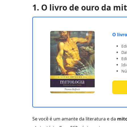
1. O livro de ouro da mi
O livr
Edi
Da
Edi
Id
Nú
Se você é um amante da literatura e da
mito