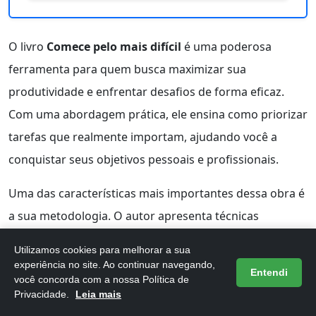
O livro
Comece pelo mais difícil
é uma poderosa
ferramenta para quem busca maximizar sua
produtividade e enfrentar desafios de forma eficaz.
Com uma abordagem prática, ele ensina como priorizar
tarefas que realmente importam, ajudando você a
conquistar seus objetivos pessoais e profissionais.
Uma das características mais importantes dessa obra é
a sua metodologia. O autor apresenta técnicas
comprovadas que permitem organizar seu tempo e
Utilizamos cookies para melhorar a sua
suas atividades, tornando o processo de trabalho mais
experiência no site. Ao continuar navegando,
Entendi
você concorda com a nossa Política de
fluido e menos estressante. Assim, você pode se
Privacidade.
Leia mais
concentrar nas tarefas que realmente fazem a