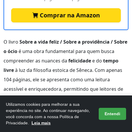
Comprar na Amazon
O livro
Sobre a vida feliz / Sobre a providência / Sobre
o ócio
é uma obra fundamental para quem busca
compreender as nuances da
felicidade
e do
tempo
livre
à luz da filosofia estoica de Sêneca. Com apenas
104 páginas, ele se apresenta como uma leitura
acessível e enriquecedora, permitindo que leitores de
diferentes perfis absorvam seus ensinamentos
Utilizamos cookies para melhorar a sua
valiosos.
experiência no site. Ao continuar navegando,
Entendi
você concorda com a nossa Política de
Com uma avaliação média de
4,8 de 5 estrelas
em 364
Privacidade.
Leia mais
avaliações, a obra reflete a relevância de suas lições