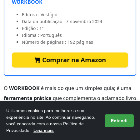
WORKBOOK
Editora : Vestígio
Data da publicação : 7 novembro 2024
Edição : 1ª
Idioma : Português
Número de páginas : 192 páginas
Comprar na Amazon
O
WORKBOOK
é mais do que um simples guia; é uma
ferramenta prática
que complementa o aclamado livro
"Nação Dopamina", da Dra. Anna Lembke. Com 192
Utilizamos cookies para melhorar a sua
páginas de conteúdo rico, este material é ideal para
experiência no site. Ao continuar navegando,
Entendi
você concorda com a nossa Política de
conselheiros, terapeutas e educadores que buscam
Privacidade.
Leia mais
implementar conceitos transformadores no dia a dia.