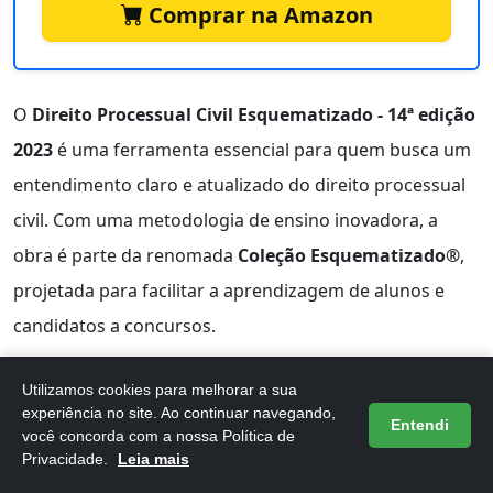
Comprar na Amazon
O
Direito Processual Civil Esquematizado - 14ª edição
2023
é uma ferramenta essencial para quem busca um
entendimento claro e atualizado do direito processual
civil. Com uma metodologia de ensino inovadora, a
obra é parte da renomada
Coleção Esquematizado®
,
projetada para facilitar a aprendizagem de alunos e
candidatos a concursos.
Uma das grandes vantagens desta edição é a
Utilizamos cookies para melhorar a sua
atualização de conteúdo
. A obra incorpora decisões
experiência no site. Ao continuar navegando,
Entendi
você concorda com a nossa Política de
recentes do Superior Tribunal de Justiça e discute
Privacidade.
Leia mais
inovações importantes trazidas pela Lei n. 14.365/2022