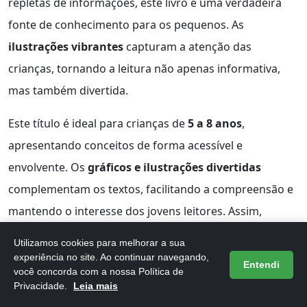
repletas de informações, este livro é uma verdadeira
fonte de conhecimento para os pequenos. As
ilustrações vibrantes
capturam a atenção das
crianças, tornando a leitura não apenas informativa,
mas também divertida.
Este título é ideal para crianças de
5 a 8 anos
,
apresentando conceitos de forma acessível e
envolvente. Os
gráficos e ilustrações divertidas
complementam os textos, facilitando a compreensão e
mantendo o interesse dos jovens leitores. Assim,
aprender sobre a vida dos dinossauros se torna uma
Utilizamos cookies para melhorar a sua
experiência memorável.
experiência no site. Ao continuar navegando,
Entendi
você concorda com a nossa Política de
Os pais e educadores encontrarão neste livro uma
Privacidade.
Leia mais