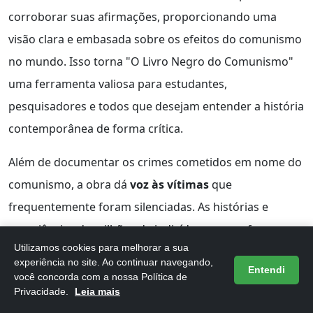
corroborar suas afirmações, proporcionando uma
visão clara e embasada sobre os efeitos do comunismo
no mundo. Isso torna "O Livro Negro do Comunismo"
uma ferramenta valiosa para estudantes,
pesquisadores e todos que desejam entender a história
contemporânea de forma crítica.
Além de documentar os crimes cometidos em nome do
comunismo, a obra dá
voz às vítimas
que
frequentemente foram silenciadas. As histórias e
experiências de milhões de indivíduos que sofreram
Utilizamos cookies para melhorar a sua
sob regimes opressivos são apresentadas de forma
experiência no site. Ao continuar navegando,
Entendi
impactante, promovendo uma reflexão sobre a
você concorda com a nossa Política de
Privacidade.
Leia mais
importância de lembrar as lições do passado. A leitura