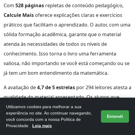
Com
528 páginas
repletas de conteúdo pedagógico,
Calcule Mais
oferece explicações claras e exercícios
práticos que facilitam o aprendizado. O autor, com uma
sólida formação acadêmica, garante que o material
atenda às necessidades de todos os níveis de
conhecimento. Isso torna o livro uma ferramenta
valiosa, não importando se você está começando ou se
já tem um bom entendimento da matemática.
A avaliação de
4,7 de 5 estrelas
por 294 leitores atesta a
qualidade do material apresentado. Os alunos que
utilizam o
Calcule Mais
relatam um progresso
Utilizamos cookies para melhorar a sua
experiência no site. Ao continuar navegando,
significativo em suas habilidades matemáticas,
Entendi
você concorda com a nossa Política de
ajudando a construir uma base sólida e a aumentar a
Privacidade.
Leia mais