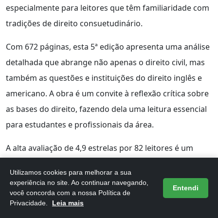
especialmente para leitores que têm familiaridade com
tradições de direito consuetudinário.
Com 672 páginas, esta 5ª edição apresenta uma análise
detalhada que abrange não apenas o direito civil, mas
também as questões e instituições do direito inglês e
americano. A obra é um convite à reflexão crítica sobre
as bases do direito, fazendo dela uma leitura essencial
para estudantes e profissionais da área.
A alta avaliação de 4,9 estrelas por 82 leitores é um
reflexo da relevância e da qualidade do conteúdo. O
Utilizamos cookies para melhorar a sua
peso do produto e suas dimensões tornam-no prático
experiência no site. Ao continuar navegando,
Entendi
você concorda com a nossa Política de
para o transporte e a leitura em diferentes ambientes,
Privacidade.
Leia mais
seja em casa ou na faculdade.