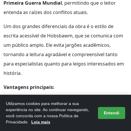
Primeira Guerra Mundial
, permitindo que o leitor
entenda as raízes dos conflitos atuais.
Um dos grandes diferenciais da obra é o estilo de
escrita acessível de Hobsbawm, que se comunica com
um público amplo. Ele evita jargões acadêmicos,
tornando a leitura agradável e compreensível tanto
para especialistas quanto para leigos interessados em
história.
Vantagens principais:
Oferece uma análise crítica e informada sobre o
Utilizamos cookies para melhorar a sua
século XIX.
experiência no site. Ao continuar navegando,
Entendi
você concorda com a nossa Política de
Aborda temas relevantes para debates históricos
Privacidade.
Leia mais
contemporâneos.