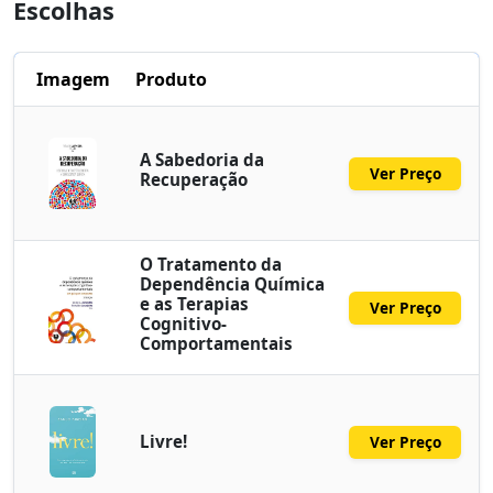
Escolhas
Imagem
Produto
A Sabedoria da
Ver Preço
Recuperação
O Tratamento da
Dependência Química
e as Terapias
Ver Preço
Cognitivo-
Comportamentais
Livre!
Ver Preço