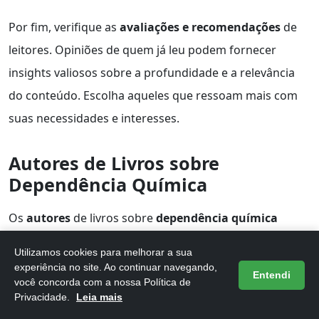
Por fim, verifique as
avaliações e recomendações
de
leitores. Opiniões de quem já leu podem fornecer
insights valiosos sobre a profundidade e a relevância
do conteúdo. Escolha aqueles que ressoam mais com
suas necessidades e interesses.
Autores de Livros sobre
Dependência Química
Os
autores
de livros sobre
dependência química
oferecem uma perspectiva única e enriquecedora
Utilizamos cookies para melhorar a sua
sobre essa questão tão complexa. Suas obras são
experiência no site. Ao continuar navegando,
Entendi
você concorda com a nossa Política de
fundamentais para entender não apenas as causas,
Privacidade.
Leia mais
mas também as consequências e os caminhos para a