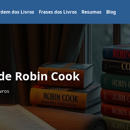
dem dos Livros
Frases dos Livros
Resumos
Blog
 de Robin Cook
vros