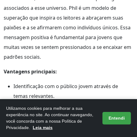
associados a esse universo. Phil é um modelo de
superação que inspira os leitores a abraçarem suas
paixões e a se afirmarem como indivíduos únicos. Essa
mensagem positiva é fundamental para jovens que
muitas vezes se sentem pressionados a se encaixar em
padrões sociais.
Vantagens principais:
Identificação com o público jovem através de
temas relevantes.
Humor e entretenimento que tornam a leitura leve
Utilizamos cookies para melhorar a sua
e divertida.
experiência no site. Ao continuar navegando,
Entendi
você concorda com a nossa Política de
Inspiração e superação, promovendo a aceitação
Privacidade.
Leia mais
das diferenças.