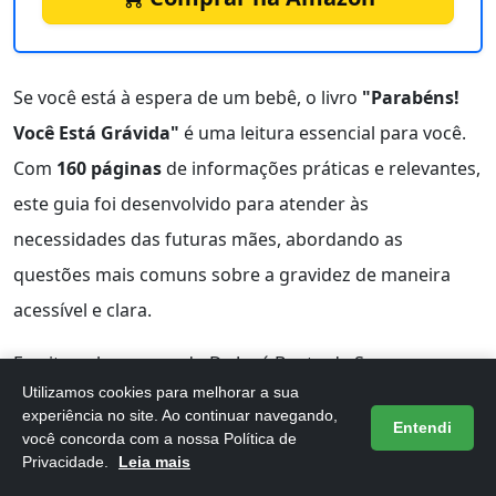
Se você está à espera de um bebê, o livro
"Parabéns!
Você Está Grávida"
é uma leitura essencial para você.
Com
160 páginas
de informações práticas e relevantes,
este guia foi desenvolvido para atender às
necessidades das futuras mães, abordando as
questões mais comuns sobre a gravidez de maneira
acessível e clara.
Escrito pelo renomado Dr. José Bento de Souza, um
Utilizamos cookies para melhorar a sua
ginecologista e obstetra
com mais de 25 anos de
experiência no site. Ao continuar navegando,
Entendi
experiência, o livro oferece a segurança e a
você concorda com a nossa Política de
Privacidade.
Leia mais
credibilidade que toda gestante precisa. Suas