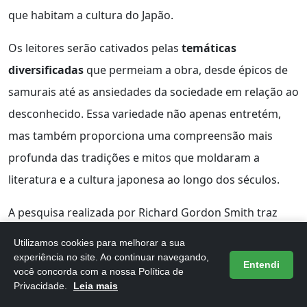
que habitam a cultura do Japão.
Os leitores serão cativados pelas
temáticas
diversificadas
que permeiam a obra, desde épicos de
samurais até as ansiedades da sociedade em relação ao
desconhecido. Essa variedade não apenas entretém,
mas também proporciona uma compreensão mais
profunda das tradições e mitos que moldaram a
literatura e a cultura japonesa ao longo dos séculos.
A pesquisa realizada por Richard Gordon Smith traz
autenticidade e profundidade, oferecendo uma visão
Utilizamos cookies para melhorar a sua
única sobre a oralidade e as crenças locais. Esta obra
experiência no site. Ao continuar navegando,
Entendi
você concorda com a nossa Política de
não é apenas uma coletânea de histórias, mas um
Privacidade.
Leia mais
verdadeiro
testemunho cultural
que enriquece