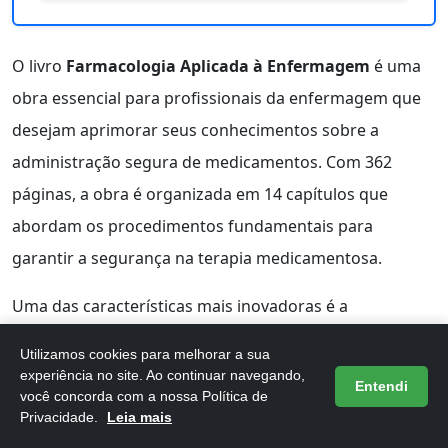
O livro
Farmacologia Aplicada à Enfermagem
é uma
obra essencial para profissionais da enfermagem que
desejam aprimorar seus conhecimentos sobre a
administração segura de medicamentos. Com 362
páginas, a obra é organizada em 14 capítulos que
abordam os procedimentos fundamentais para
garantir a segurança na terapia medicamentosa.
Uma das características mais inovadoras é a
tecnologia QR-Code
, que oferece acesso a vídeos
Utilizamos cookies para melhorar a sua
explicativos, facilitando o entendimento dos temas
experiência no site. Ao continuar navegando,
Entendi
você concorda com a nossa Política de
abordados. Além disso, o conteúdo é apresentado de
Privacidade.
Leia mais
forma didática, incluindo tópicos como farmacocinética