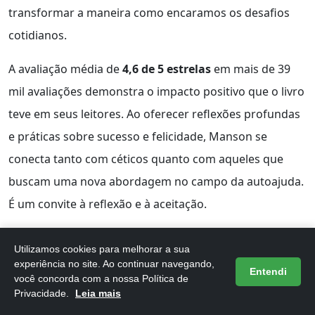
transformar a maneira como encaramos os desafios
cotidianos.
A avaliação média de
4,6 de 5 estrelas
em mais de 39
mil avaliações demonstra o impacto positivo que o livro
teve em seus leitores. Ao oferecer reflexões profundas
e práticas sobre sucesso e felicidade, Manson se
conecta tanto com céticos quanto com aqueles que
buscam uma nova abordagem no campo da autoajuda.
É um convite à reflexão e à aceitação.
Vantagens principais:
Utilizamos cookies para melhorar a sua
experiência no site. Ao continuar navegando,
Abordagem crítica e realista sobre felicidade e
Entendi
você concorda com a nossa Política de
sucesso.
Privacidade.
Leia mais