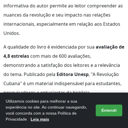
informativa do autor permite ao leitor compreender as
nuances da revolução e seu impacto nas relações
internacionais, especialmente em relação aos Estados
Unidos.
A qualidade do livro é evidenciada por sua
avaliação de
4,8 estrelas
com mais de 600 avaliações,
demonstrando a satisfação dos leitores e a relevância
do tema. Publicado pela
Editora Unesp
, "A Revolução
Cubana" é um material indispensável para estudantes,
pesquisadores e entusiastas da história
contemporânea.
Utilizamos cookies para melhorar a sua
experiência no site. Ao continuar navegando,
Entendi
você concorda com a nossa Política de
Vantagens principais:
Privacidade.
Leia mais