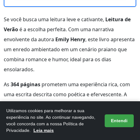
Se você busca uma leitura leve e cativante,
Leitura de
Verão
é a escolha perfeita. Com uma narrativa
envolvente da autora
Emily Henry
, este livro apresenta
um enredo ambientado em um cenário praiano que
combina romance e humor, ideal para os dias
ensolarados.
As
364 páginas
prometem uma experiência rica, com
uma escrita descrita como poética e efervescente. A
dinâmica entre dois escritores de estilos opostos
Utilizamos cookies para melhorar a sua
proporciona um diálogo profundo sobre criatividade e
experiência no site. Ao continuar navegando,
Entendi
amor, tornando a leitura ainda mais intrigante.
você concorda com a nossa Política de
Privacidade.
Leia mais
Além disso, o livro aborda temas como segundas