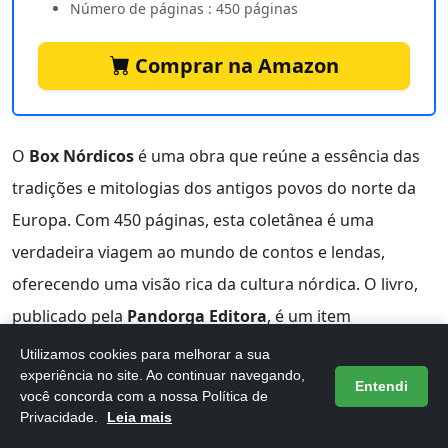
Número de páginas : 450 páginas
Comprar na Amazon
O
Box Nórdicos
é uma obra que reúne a essência das
tradições e mitologias dos antigos povos do norte da
Europa. Com 450 páginas, esta coletânea é uma
verdadeira viagem ao mundo de contos e lendas,
oferecendo uma visão rica da cultura nórdica. O livro,
publicado pela
Pandorga Editora
, é um item
indispensável para amantes da literatura e da história.
Utilizamos cookies para melhorar a sua
experiência no site. Ao continuar navegando,
Entendi
Um dos grandes diferenciais do
Box Nórdicos
é a sua
você concorda com a nossa Política de
Privacidade.
Leia mais
organização em duas partes principais: contos e