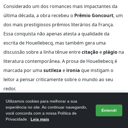
Considerado um dos romances mais impactantes da
última década, a obra recebeu o
Prêmio Goncourt
, um
dos mais prestigiosos prêmios literários da França.
Essa conquista não apenas atesta a qualidade da
escrita de Houellebecq, mas também gera uma
discussão sobre a linha tênue entre
citação
e
plágio
na
literatura contemporânea. A prosa de Houellebecq é
marcada por uma
sutileza
e
ironia
que instigam o
leitor a pensar criticamente sobre o mundo ao seu
redor.
Utilizamos cookies para melhorar a sua
Com 400 páginas de conteúdo rico, "O mapa e o
experiência no site. Ao continuar navegando,
Entendi
território" é ideal para leitores que buscam uma
você concorda com a nossa Política de
Privacidade.
Leia mais
literatura
provocativa
e
reflexiva
. A obra não só