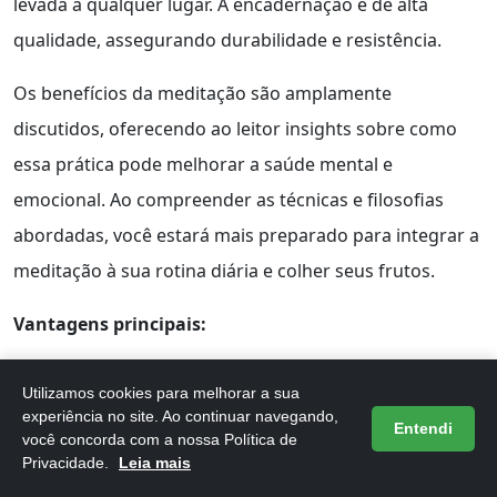
levada a qualquer lugar. A encadernação é de alta
qualidade, assegurando durabilidade e resistência.
Os benefícios da meditação são amplamente
discutidos, oferecendo ao leitor insights sobre como
essa prática pode melhorar a saúde mental e
emocional. Ao compreender as técnicas e filosofias
abordadas, você estará mais preparado para integrar a
meditação à sua rotina diária e colher seus frutos.
Vantagens principais:
Aprendizado acessível sobre meditação e suas
Utilizamos cookies para melhorar a sua
práticas.
experiência no site. Ao continuar navegando,
Entendi
você concorda com a nossa Política de
Conteúdo rico que promove benefícios para a
Privacidade.
Leia mais
saúde mental.