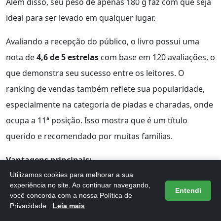
Além disso, seu peso de apenas 180 g faz com que seja
ideal para ser levado em qualquer lugar.
Avaliando a recepção do público, o livro possui uma
nota de
4,6 de 5 estrelas
com base em 120 avaliações, o
que demonstra seu sucesso entre os leitores. O
ranking de vendas também reflete sua popularidade,
especialmente na categoria de piadas e charadas, onde
ocupa a 11ª posição. Isso mostra que é um título
querido e recomendado por muitas famílias.
Vantagens principais:
Utilizamos cookies para melhorar a sua
Proporciona momentos de alegria e descontração
experiência no site. Ao continuar navegando,
Entendi
você concorda com a nossa Política de
para toda a família.
Privacidade.
Leia mais
Estimula o hábito da leitura de forma leve e