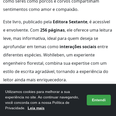
como seres como porcos e corvos compartilham
sentimentos como amor e compaixão.
Este livro, publicado pela
Editora Sextante
, é acessível
e envolvente. Com
256 páginas
, ele oferece uma leitura
leve, mas informativa, ideal para quem deseja se
aprofundar em temas como
interações sociais
entre
diferentes espécies. Wohlleben, um experiente
engenheiro florestal, combina sua expertise com um
estilo de escrita agradável, tornando a experiência do
leitor ainda mais enriquecedora.
Além de proporcionar uma nova perspectiva sobre a
Utilizamos cookies para melhorar a sua
experiência no site. Ao continuar navegando,
vida dos animais,
A Vida Secreta dos Animais
promove
Entendi
você concorda com a nossa Política de
a conscientização sobre a importância de respeitar e
Privacidade.
Leia mais