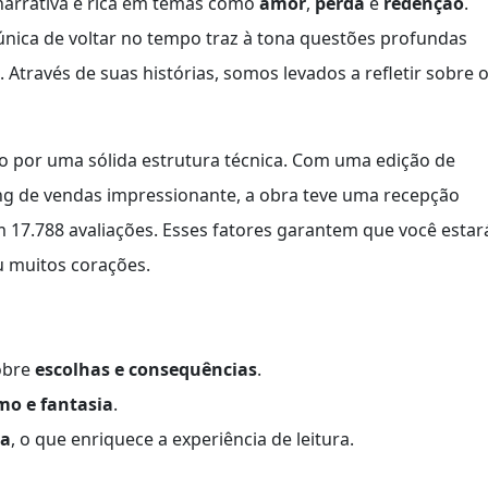
 narrativa é rica em temas como
amor
,
perda
e
redenção
.
nica de voltar no tempo traz à tona questões profundas
 Através de suas histórias, somos levados a refletir sobre 
do por uma sólida estrutura técnica. Com uma edição de
g de vendas impressionante, a obra teve uma recepção
 17.788 avaliações. Esses fatores garantem que você estar
u muitos corações.
obre
escolhas e consequências
.
mo e fantasia
.
da
, o que enriquece a experiência de leitura.