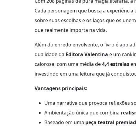
Com 208 páginas de pura magia literária, a
Cada personagem que busca a experiência ú
sobre suas escolhas e os laços que os unem.
que realmente importa na vida.
Além do enredo envolvente, o livro é apoia
qualidade da
Editora Valentina
e um rankin
calorosa, com uma média de
4,4 estrelas
em
investindo em uma leitura que já conquisto
Vantagens principais:
Uma narrativa que provoca reflexões s
Ambientação única que combina
realis
Baseado em uma
peça teatral premia