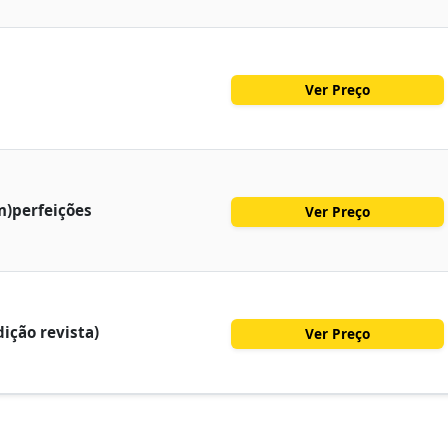
Ver Preço
m)perfeições
Ver Preço
ição revista)
Ver Preço