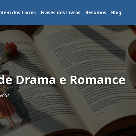
dem dos Livros
Frases dos Livros
Resumos
Blog
 de Drama e Romance
vros