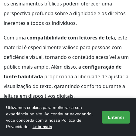
os ensinamentos bíblicos podem oferecer uma
perspectiva profunda sobre a dignidade e os direitos
inerentes a todos os indivíduos.
Com uma
compatibilidade com leitores de tela
, este
material é especialmente valioso para pessoas com
deficiência visual, tornando o conteúdo acessível a um
público mais amplo. Além disso, a
configuração de
fonte habilitada
proporciona a liberdade de ajustar a
visualização do texto, garantindo conforto durante a
leitura em dispositivos digitais.
Utilizamos cookies para melhorar a sua
Com 87 páginas de conteúdo rico e relevante, o livro
experiência no site. Ao continuar navegando,
Entendi
não só se destaca pela sua temática, mas também pela
você concorda com a nossa Política de
Privacidade.
Leia mais
sua
facilidade de uso
. O tamanho do arquivo de