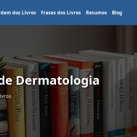
dem dos Livros
Frases dos Livros
Resumos
Blog
 de Dermatologia
ivros