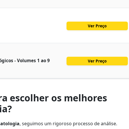
Ver Preço
gicos - Volumes 1 ao 9
Ver Preço
a escolher os melhores
ia?
matologia
, seguimos um rigoroso processo de análise.