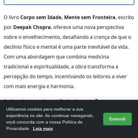
O livro
Corpo sem Idade, Mente sem Fronteira
, escrito
por
Deepak Chopra
, oferece uma nova perspectiva
sobre o envelhecimento, desafiando a crença de que o
declínio físico e mental é uma parte inevitável da vida.
Com uma abordagem que combina medicina
tradicional e espiritualidade, a obra transforma a
percepção do tempo, incentivando os leitores a viver
com mais energia e harmonia.
A obra destaca a importância da
conexão
Utilizamos cookies para melhorar a sua
mente/corpo
, mostrando que um estado de bem-estar
experiência no site. Ao continuar navegando,
Entendi
pode ser alcançado ao cultivar essa relação. Chopra
você concorda com a nossa Política de
Privacidade.
Leia mais
apresenta técnicas práticas que permitem aos leitores