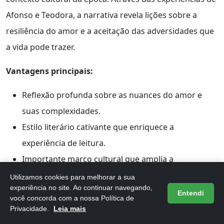
Afonso e Teodora, a narrativa revela lições sobre a
resiliência do amor e a aceitação das adversidades que
a vida pode trazer.
Vantagens principais:
Reflexão profunda sobre as nuances do amor e
suas complexidades.
Estilo literário cativante que enriquece a
experiência de leitura.
Importante marco cultural que amplia a
compreensão da literatura portuguesa.
Utilizamos cookies para melhorar a sua
experiência no site. Ao continuar navegando,
Entendi
você concorda com a nossa Política de
Privacidade.
Leia mais