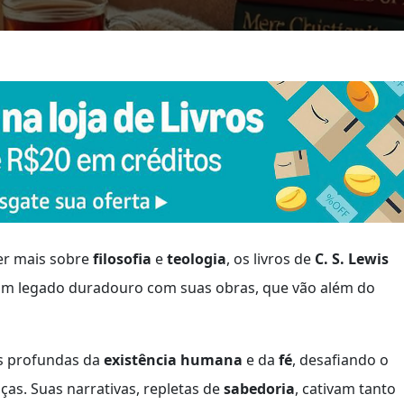
er mais sobre
filosofia
e
teologia
, os livros de
C. S. Lewis
u um legado duradouro com suas obras, que vão além do
es profundas da
existência humana
e da
fé
, desafiando o
enças. Suas narrativas, repletas de
sabedoria
, cativam tanto