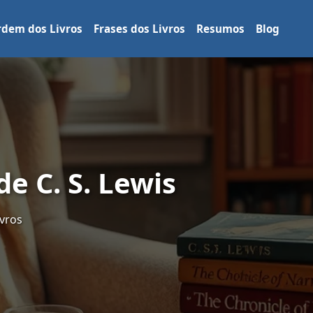
dem dos Livros
Frases dos Livros
Resumos
Blog
e C. S. Lewis
vros