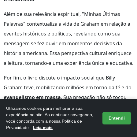
Além de sua relevância espiritual, "Minhas Últimas
Palavras" contextualiza a vida de Graham em relação a
eventos históricos e políticos, revelando como sua
mensagem se fez ouvir em momentos decisivos da
história americana. Essa perspectiva cultural enriquece
a leitura, tornando-a uma experiência única e educativa.
Por fim, o livro discute o impacto social que Billy
Graham teve, mobilizando milhões em torno da fé e do
evangelismo em massa
. Sua pregação não só tocou
corações, mas também transformou vidas, mostrando
Utilizamos cookies para melhorar a sua
experiência no site. Ao continuar navegando,
o poder que a palavra pode ter na sociedade.
Entendi
você concorda com a nossa Política de
Privacidade.
Leia mais
Vantagens principais: