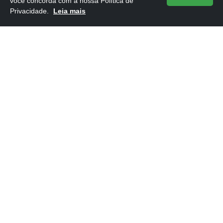
você concorda com a nossa Política de
Privacidade.
Leia mais
Melhores Livros de Neurociência
14/05/2026
Melhores Livros de História
14/05/2026