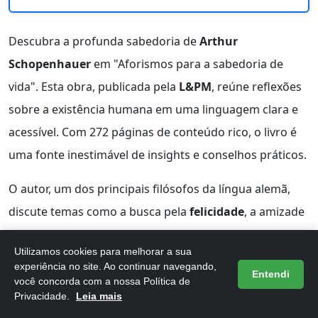
Descubra a profunda sabedoria de
Arthur
Schopenhauer
em "Aforismos para a sabedoria de
vida". Esta obra, publicada pela
L&PM
, reúne reflexões
sobre a existência humana em uma linguagem clara e
acessível. Com 272 páginas de conteúdo rico, o livro é
uma fonte inestimável de insights e conselhos práticos.
O autor, um dos principais filósofos da língua alemã,
discute temas como a busca pela
felicidade
, a amizade
e o valor da simplicidade. Schopenhauer propõe uma
Utilizamos cookies para melhorar a sua
visão serena da vida, oferecendo ao leitor ferramentas
experiência no site. Ao continuar navegando,
Entendi
para lidar com as complexidades e os desafios que
você concorda com a nossa Política de
Privacidade.
Leia mais
todos enfrentamos. Sua capacidade de integrar