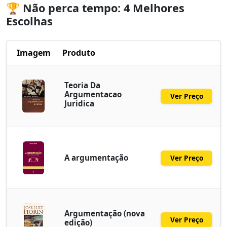
🏆 Não perca tempo: 4 Melhores
Escolhas
Imagem
Produto
Teoria Da
Argumentacao
Ver Preço
Juridica
A argumentação
Ver Preço
Argumentação (nova
Ver Preço
edição)