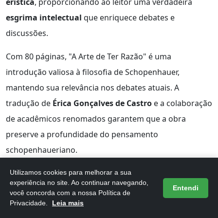
erística
, proporcionando ao leitor uma verdadeira
esgrima intelectual
que enriquece debates e
discussões.
Com 80 páginas, "A Arte de Ter Razão" é uma
introdução valiosa à filosofia de Schopenhauer,
mantendo sua relevância nos debates atuais. A
tradução de
Érica Gonçalves de Castro
e a colaboração
de acadêmicos renomados garantem que a obra
preserve a profundidade do pensamento
schopenhaueriano.
Vantagens principais:
Utilizamos cookies para melhorar a sua
experiência no site. Ao continuar navegando,
Entendi
você concorda com a nossa Política de
Técnicas eficazes de argumentação para vencer
Privacidade.
Leia mais
debates.