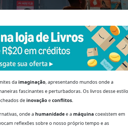
mites da
imaginação
, apresentando mundos onde a
aneiras fascinantes e perturbadoras. Os livros desse estil
recheados de
inovação
e
conflitos
.
rnativas, onde a
humanidade
e a
máquina
coexistem em
ovocam reflexões sobre o nosso próprio tempo e as