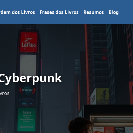
dem dos Livros
Frases dos Livros
Resumos
Blog
 Cyberpunk
vros