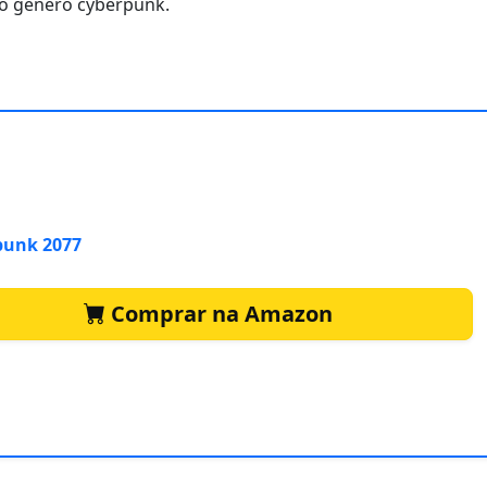
 o gênero cyberpunk.
punk 2077
Comprar na Amazon