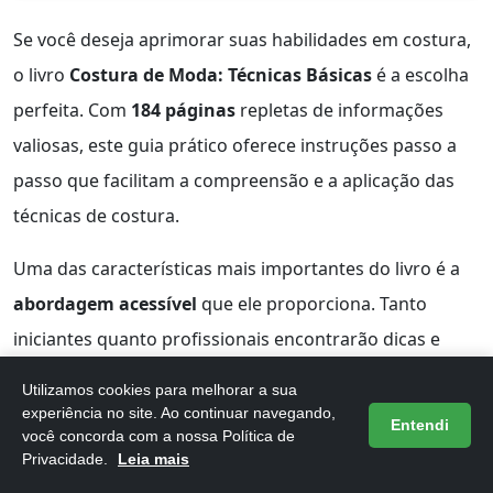
Se você deseja aprimorar suas habilidades em costura,
o livro
Costura de Moda: Técnicas Básicas
é a escolha
perfeita. Com
184 páginas
repletas de informações
valiosas, este guia prático oferece instruções passo a
passo que facilitam a compreensão e a aplicação das
técnicas de costura.
Uma das características mais importantes do livro é a
abordagem acessível
que ele proporciona. Tanto
iniciantes quanto profissionais encontrarão dicas e
truques que ajudarão a elevar seu nível de habilidade.
Utilizamos cookies para melhorar a sua
As ilustrações comentadas ajudam na visualização das
experiência no site. Ao continuar navegando,
Entendi
você concorda com a nossa Política de
técnicas, tornando o aprendizado ainda mais eficiente.
Privacidade.
Leia mais