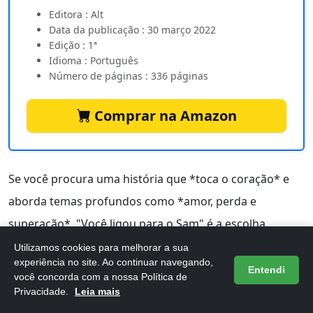
Editora : Alt
Data da publicação : 30 março 2022
Edição : 1ª
Idioma : Português
Número de páginas : 336 páginas
Comprar na Amazon
Se você procura uma história que *toca o coração* e
aborda temas profundos como *amor, perda e
superação*, "Você ligou para o Sam" é a escolha
perfeita. Este romance contemporâneo de Dustin Thao
Utilizamos cookies para melhorar a sua
experiência no site. Ao continuar navegando,
apresenta uma narrativa envolvente que se conecta
Entendi
você concorda com a nossa Política de
com os desafios emocionais enfrentados por
Privacidade.
Leia mais
adolescentes, especialmente aqueles que lidam com a