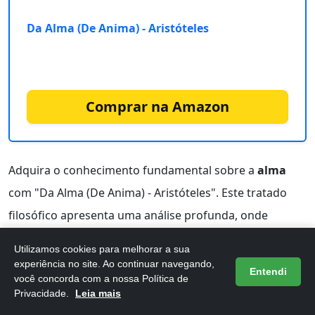
Da Alma (De Anima) - Aristóteles
Comprar na Amazon
Adquira o conhecimento fundamental sobre a
alma
com "Da Alma (De Anima) - Aristóteles". Este tratado
filosófico apresenta uma análise profunda, onde
Aristóteles discute a essência que vitaliza todos os
Utilizamos cookies para melhorar a sua
seres vivos. Sua abordagem abrange aspectos físicos,
experiência no site. Ao continuar navegando,
Entendi
você concorda com a nossa Política de
metafísicos e biológicos, tornando a obra uma
Privacidade.
Leia mais
referência essencial para estudiosos de diversas áreas.