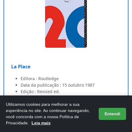
La Place
Editora : Routledge
Data da publicação : 15 outubro 1987
Edição : Revised ed.
Idioma : Francês
Número de páginas : 140 páginas
Utilizamos cookies para melhorar a sua
experiência no site. Ao continuar navegando,
Entendi
você concorda com a nossa Política de
Comprar na Amazon
Privacidade.
Leia mais