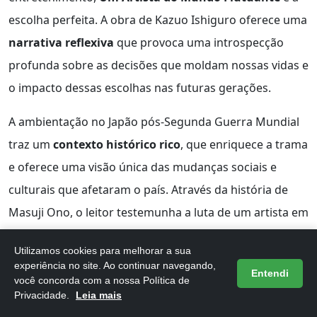
escolha perfeita. A obra de Kazuo Ishiguro oferece uma
narrativa reflexiva
que provoca uma introspecção
profunda sobre as decisões que moldam nossas vidas e
o impacto dessas escolhas nas futuras gerações.
A ambientação no Japão pós-Segunda Guerra Mundial
traz um
contexto histórico rico
, que enriquece a trama
e oferece uma visão única das mudanças sociais e
culturais que afetaram o país. Através da história de
Masuji Ono, o leitor testemunha a luta de um artista em
um mundo em transformação.
Utilizamos cookies para melhorar a sua
experiência no site. Ao continuar navegando,
A profundidade dos personagens é outro aspecto
Entendi
você concorda com a nossa Política de
marcante da obra. Masuji Ono é um protagonista
Privacidade.
Leia mais
multifacetado que representa a busca por reconciliação