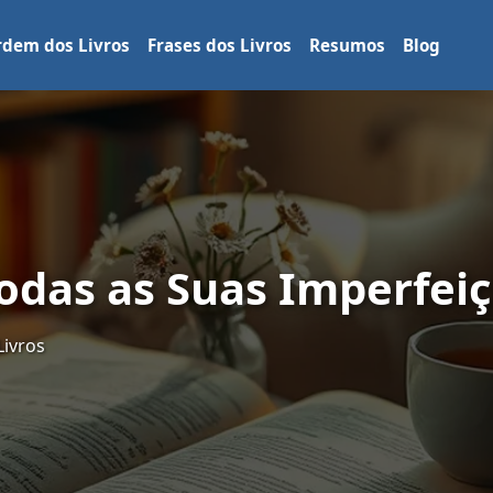
dem dos Livros
Frases dos Livros
Resumos
Blog
Todas as Suas Imperfei
Livros