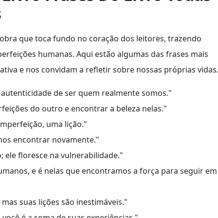
s
 obra que toca fundo no coração dos leitores, trazendo
mperfeições humanas. Aqui estão algumas das frases mais
iva e nos convidam a refletir sobre nossas próprias vidas
a autenticidade de ser quem realmente somos."
rfeições do outro e encontrar a beleza nelas."
imperfeição, uma lição."
 nos encontrar novamente."
 ele floresce na vulnerabilidade."
umanos, e é nelas que encontramos a força para seguir em
mas suas lições são inestimáveis."
 você é a soma de suas experiências."