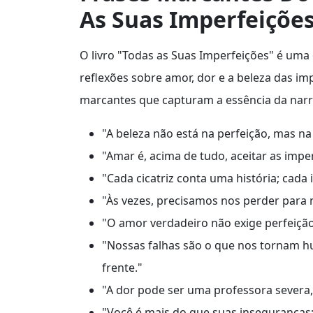
As Suas Imperfeiçõe
O livro "Todas as Suas Imperfeições" é uma
reflexões sobre amor, dor e a beleza das i
marcantes que capturam a essência da narrat
"A beleza não está na perfeição, mas n
"Amar é, acima de tudo, aceitar as impe
"Cada cicatriz conta uma história; cada 
"Às vezes, precisamos nos perder para
"O amor verdadeiro não exige perfeição;
"Nossas falhas são o que nos tornam h
frente."
"A dor pode ser uma professora severa, 
"Você é mais do que suas inseguranças;