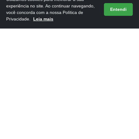
experiência no site. Ao continuar navegando,
Entendi
você concorda com a nossa Política de
Privacidade.
Leia mais
Você também pode gostar...
Frases do Livro 12 Dias Para Atualizar Sua Vida
16/05/2026